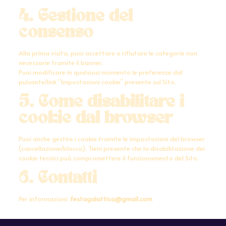
4. Gestione del
consenso
Alla prima visita, puoi accettare o rifiutare le categorie non
necessarie tramite il banner.
Puoi modificare in qualsiasi momento le preferenze dal
pulsante/link “Impostazioni cookie” presente sul Sito.
5. Come disabilitare i
cookie dal browser
Puoi anche gestire i cookie tramite le impostazioni del browser
(cancellazione/blocco). Tieni presente che la disabilitazione dei
cookie tecnici può compromettere il funzionamento del Sito.
6. Contatti
Per informazioni:
festagalattica@gmail.com