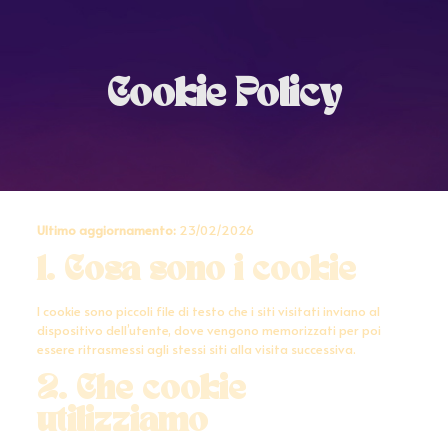
Cookie Policy
Ultimo aggiornamento:
23/02/2026
1. Cosa sono i cookie
I cookie sono piccoli file di testo che i siti visitati inviano al
dispositivo dell’utente, dove vengono memorizzati per poi
essere ritrasmessi agli stessi siti alla visita successiva.
2. Che cookie
utilizziamo