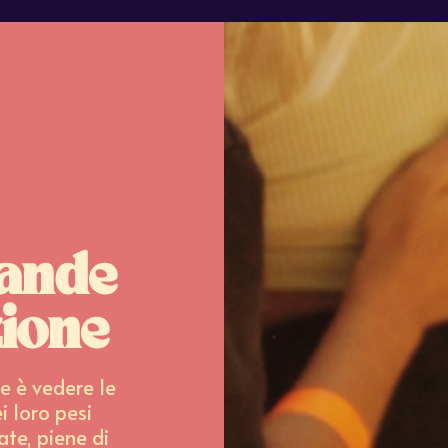
rande
zione
e è vedere le
i loro pesi
ate, piene di