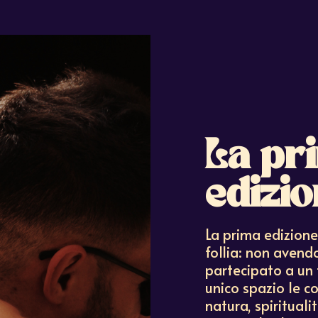
La pr
edizio
La prima edizione
follia: non avend
partecipato a un 
unico spazio le c
natura, spirituali