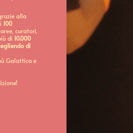
grazie alla
di
100
 aree, curatori,
più di
10.000
cegliendo di
ibù Galattica e
izione!