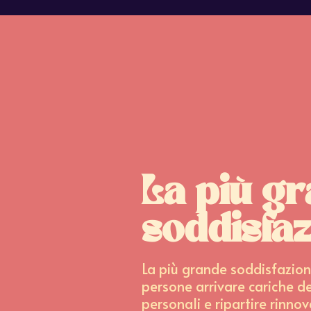
La più g
soddisfa
La più grande soddisfazion
persone arrivare cariche de
personali e ripartire rinnov