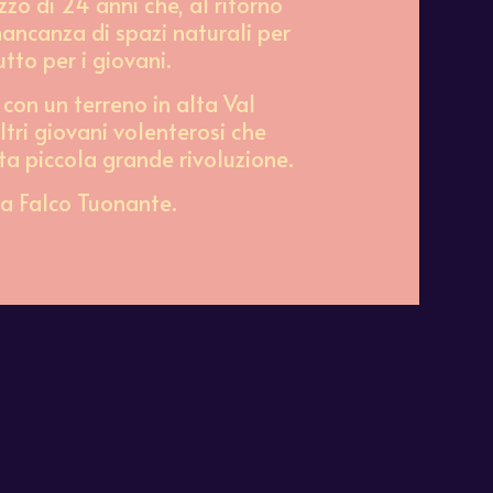
zo di 24 anni che, al ritorno
mancanza di spazi naturali per
tto per i giovani.
 con un terreno in alta Val
ltri giovani volenterosi che
ta piccola grande rivoluzione.
ma Falco Tuonante.