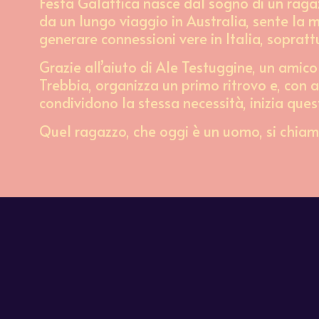
Festa Galattica nasce dal sogno di un ragaz
da un lungo viaggio in Australia, sente la 
generare connessioni vere in Italia, soprattu
Grazie all’aiuto di Ale Testuggine, un amico
Trebbia, organizza un primo ritrovo e, con a
condividono la stessa necessità, inizia ques
Quel ragazzo, che oggi è un uomo, si chia