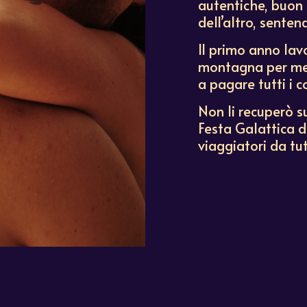
autentiche, buon c
dell’altro, senten
Il primo anno lavo
montagna per met
a pagare tutti i c
Non li recuperò s
Festa Galattica 
viaggiatori da tu